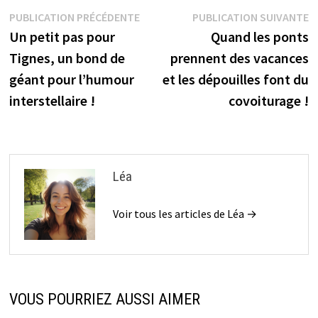
Navigation
Publication
P
PUBLICATION PRÉCÉDENTE
PUBLICATION SUIVANTE
précédente :
s
Un petit pas pour
Quand les ponts
de
Tignes, un bond de
prennent des vacances
l’article
géant pour l’humour
et les dépouilles font du
interstellaire !
covoiturage !
Léa
Voir tous les articles de Léa →
VOUS POURRIEZ AUSSI AIMER