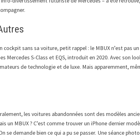
d’info-divertissement futuriste de Mercedes – a été retrouvé
ccompagner.
Autres
n cockpit sans sa voiture, petit rappel : le MBUX n’est pas un
des Mercedes S-Class et EQS, introduit en 2020. Avec son loo
les amateurs de technologie et de luxe. Mais apparemment, m
néralement, les voitures abandonnées sont des modèles ancie
 Mais un MBUX ? C’est comme trouver un iPhone dernier modè
 On se demande bien ce qui a pu se passer. Une séance photo