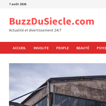
Passer
7 août 2026
au
contenu
BuzzDuSiecle.com
Actualité et divertissement 24/7
ACCUEIL
INSOLITE
PEOPLE
BEAUTÉ
PSYC