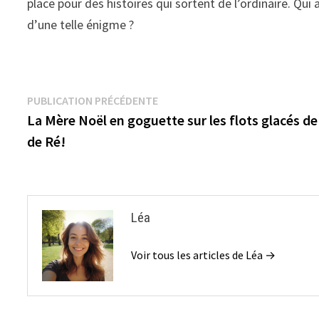
place pour des histoires qui sortent de l’ordinaire. Qui
d’une telle énigme ?
Navigation
Publication
PUBLICATION PRÉCÉDENTE
précédente :
La Mère Noël en goguette sur les flots glacés de 
de
de Ré!
l’article
Léa
Voir tous les articles de Léa →