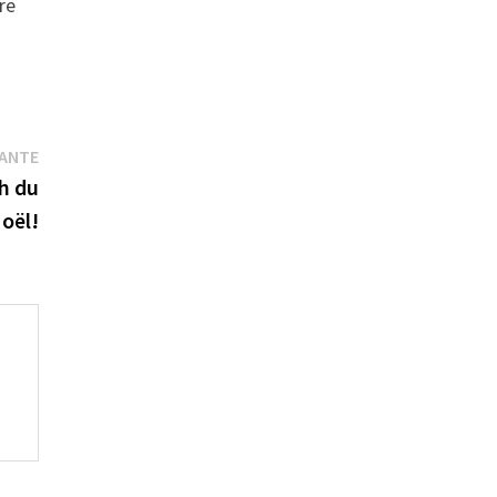
re
Publication
VANTE
suivante :
3h du
Noël!