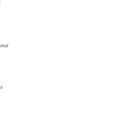
t
 pour
e
ut-