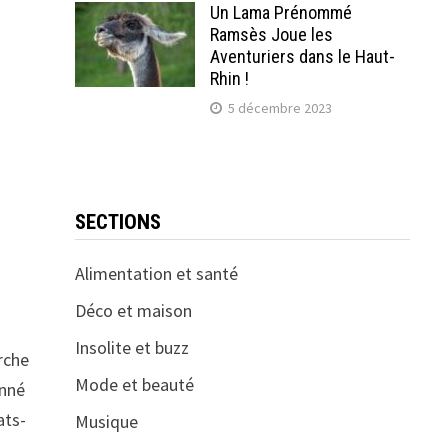
Un Lama Prénommé
Ramsès Joue les
Aventuriers dans le Haut-
Rhin !
5 décembre 2023
SECTIONS
Alimentation et santé
Déco et maison
Insolite et buzz
erche
Mode et beauté
onné
ats-
Musique