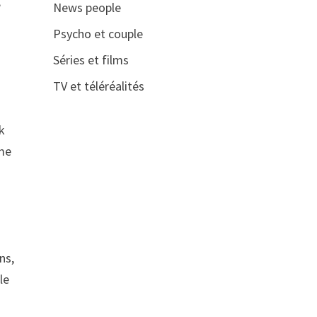
,
News people
Psycho et couple
Séries et films
TV et téléréalités
k
ême
ns,
le