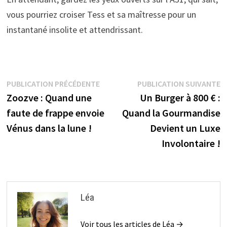
vous pourriez croiser Tess et sa maîtresse pour un
instantané insolite et attendrissant.
Navigation
Publication
P
PUBLICATION PRÉCÉDENTE
PUBLICATION SUIVANTE
précédente :
s
Zoozve : Quand une
Un Burger à 800 € :
de
faute de frappe envoie
Quand la Gourmandise
l’article
Vénus dans la lune !
Devient un Luxe
Involontaire !
Léa
Voir tous les articles de Léa →