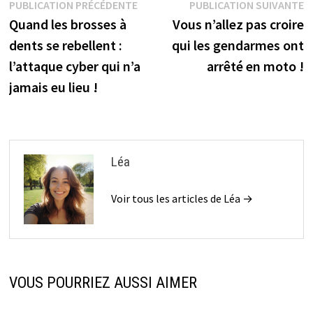
Navigation
Publication
P
PUBLICATION PRÉCÉDENTE
PUBLICATION SUIVANTE
précédente :
s
Quand les brosses à
Vous n’allez pas croire
de
dents se rebellent :
qui les gendarmes ont
l’article
l’attaque cyber qui n’a
arrêté en moto !
jamais eu lieu !
Léa
Voir tous les articles de Léa →
VOUS POURRIEZ AUSSI AIMER