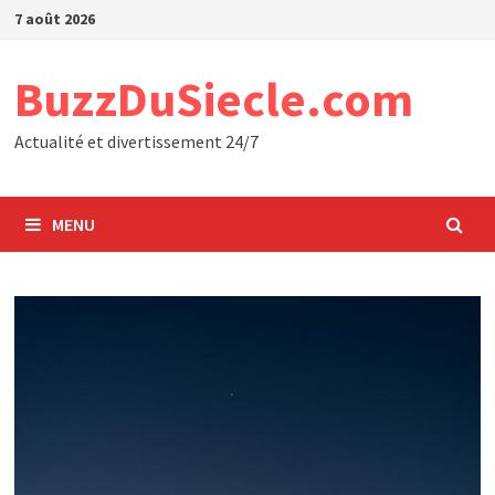
Passer
7 août 2026
au
contenu
BuzzDuSiecle.com
Actualité et divertissement 24/7
MENU