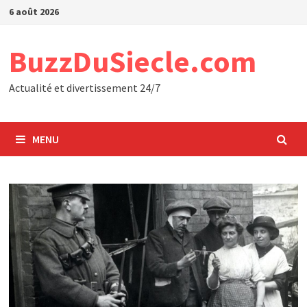
Passer
6 août 2026
au
contenu
BuzzDuSiecle.com
Actualité et divertissement 24/7
MENU