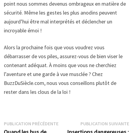
point nous sommes devenus ombrageux en matière de
sécurité. Même les gestes les plus anodins peuvent
aujourd’hui être mal interprétés et déclencher un
incroyable émoi !
Alors la prochaine fois que vous voudrez vous
débarrasser de vos piles, assurez-vous de bien viser le
contenant adéquat. À moins que vous ne cherchiez
l’aventure et une garde à vue musclée ? Chez
BuzzDuSiècle.com, nous vous conseillons plutôt de
rester dans les clous de la loi !
Navigation
Publication
P
PUBLICATION PRÉCÉDENTE
PUBLICATION SUIVANTE
précédente :
s
Quand les bus de
Insertions dangereuses :