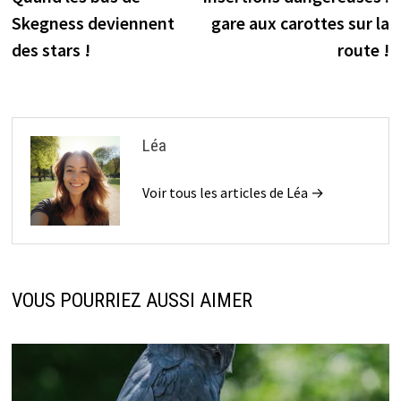
de
Skegness deviennent
gare aux carottes sur la
l’article
des stars !
route !
Léa
Voir tous les articles de Léa →
VOUS POURRIEZ AUSSI AIMER