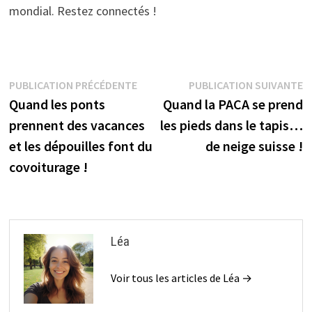
mondial. Restez connectés !
Navigation
Publication
P
PUBLICATION PRÉCÉDENTE
PUBLICATION SUIVANTE
précédente :
s
Quand les ponts
Quand la PACA se prend
de
prennent des vacances
les pieds dans le tapis…
l’article
et les dépouilles font du
de neige suisse !
covoiturage !
Léa
Voir tous les articles de Léa →