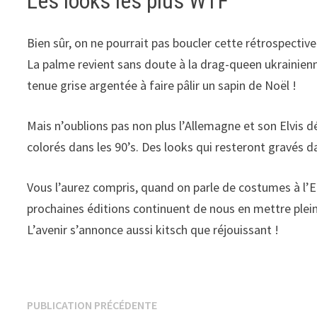
Les looks les plus WTF
Bien sûr, on ne pourrait pas boucler cette rétrospectiv
La palme revient sans doute à la drag-queen ukrainienn
tenue grise argentée à faire pâlir un sapin de Noël !
Mais n’oublions pas non plus l’Allemagne et son Elvis d
colorés dans les 90’s. Des looks qui resteront gravés 
Vous l’aurez compris, quand on parle de costumes à l’Eu
prochaines éditions continuent de nous en mettre plein 
L’avenir s’annonce aussi kitsch que réjouissant !
Navigation
Publication
PUBLICATION PRÉCÉDENTE