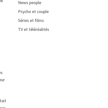
ée
News people
Psycho et couple
Séries et films
TV et téléréalités
es
eur
tait
 pas