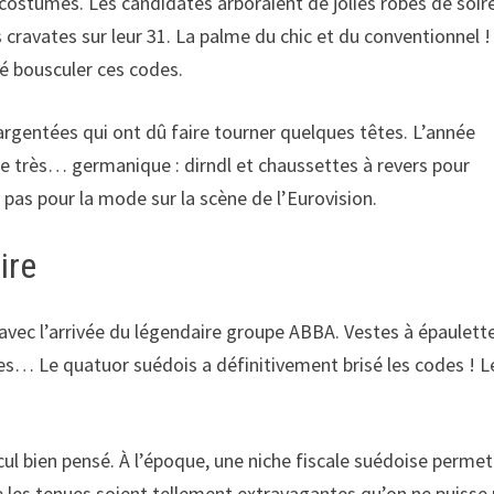
 costumes. Les candidates arboraient de jolies robes de soir
 cravates sur leur 31. La palme du chic et du conventionnel !
 bousculer ces codes.
argentées qui ont dû faire tourner quelques têtes. L’année
ue très… germanique : dirndl et chaussettes à revers pour
pas pour la mode sur la scène de l’Eurovision.
ire
vec l’arrivée du légendaire groupe ABBA. Vestes à épaulett
es… Le quatuor suédois a définitivement brisé les codes ! L
lcul bien pensé. À l’époque, une niche fiscale suédoise permet
e les tenues soient tellement extravagantes qu’on ne puisse