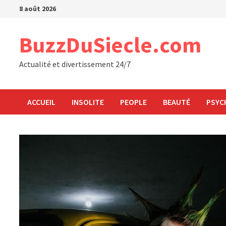
Passer
8 août 2026
au
contenu
BuzzDuSiecle.com
Actualité et divertissement 24/7
ACCUEIL
INSOLITE
PEOPLE
BEAUTÉ
PSYC