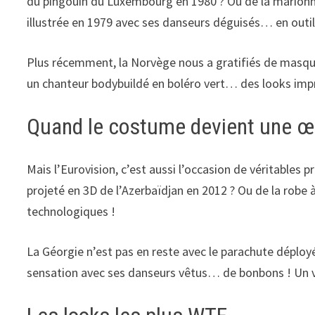
du pingouin du Luxembourg en 1980 ? Ou de la marionnet
illustrée en 1979 avec ses danseurs déguisés… en outils
Plus récemment, la Norvège nous a gratifiés de masque
un chanteur bodybuildé en boléro vert… des looks imp
Quand le costume devient une œu
Mais l’Eurovision, c’est aussi l’occasion de véritables
projeté en 3D de l’Azerbaïdjan en 2012 ? Ou de la robe 
technologiques !
La Géorgie n’est pas en reste avec le parachute déployé
sensation avec ses danseurs vêtus… de bonbons ! Un vr