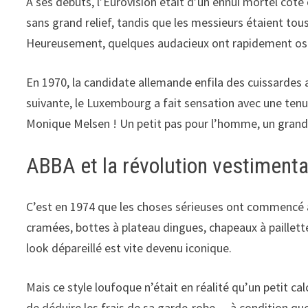
À ses débuts, l’Eurovision était d’un ennui mortel côté
sans grand relief, tandis que les messieurs étaient tous
Heureusement, quelques audacieux ont rapidement osé
En 1970, la candidate allemande enfila des cuissardes 
suivante, le Luxembourg a fait sensation avec une ten
Monique Melsen ! Un petit pas pour l’homme, un grand 
ABBA et la révolution vestimenta
C’est en 1974 que les choses sérieuses ont commencé a
cramées, bottes à plateau dingues, chapeaux à paillett
look dépareillé est vite devenu iconique.
Mais ce style loufoque n’était en réalité qu’un petit ca
de déduire les frais de sa garde-robe… à condition qu