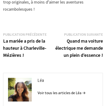
trop originales, à moins d’aimer les aventures
rocambolesques !
Navigation
Publication
P
PUBLICATION PRÉCÉDENTE
PUBLICATION SUIVANTE
précédente :
s
La mariée a pris de la
Quand ma voiture
de
hauteur à Charleville-
électrique me demande
l’article
Mézières !
un plein d’essence !
Léa
Voir tous les articles de Léa →