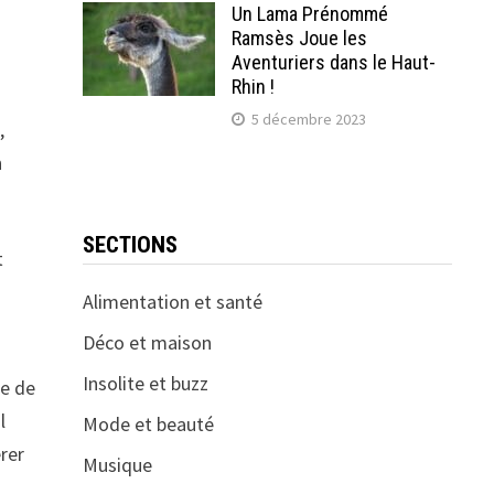
Un Lama Prénommé
Ramsès Joue les
Aventuriers dans le Haut-
Rhin !
5 décembre 2023
,
n
SECTIONS
t
Alimentation et santé
Déco et maison
Insolite et buzz
re de
l
Mode et beauté
rer
Musique