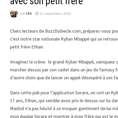
avec son petit frère
par
Léa
11 septembre 2024
Chers lecteurs de BuzzDuSiecle.com, préparez-vous pour
c’est notre star nationale Kylian Mbappé qui se retrou
petit frère Ethan.
Imaginez la scène : le grand Kylian Mbappé, vainqueur d
marcher dessus par son cadet dans un jeu de fantasy fo
d’autre choix que de lancer un appel désespéré à ses fan
Dans cette pub pour l’application Sorare, on voit un Ky
17 ans, Ethan, qui semble avoir pris le dessus sur lui d
Madrid n’a pas hésité à se moquer gentiment de lui-mê
mon équipe Sorare et montrer à mon frère qui est le mei