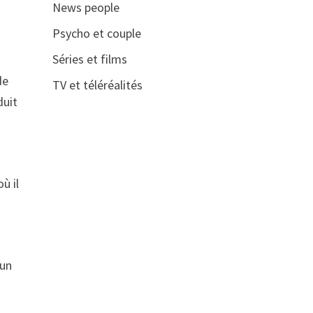
News people
Psycho et couple
Séries et films
de
TV et téléréalités
duit
ù il
’un