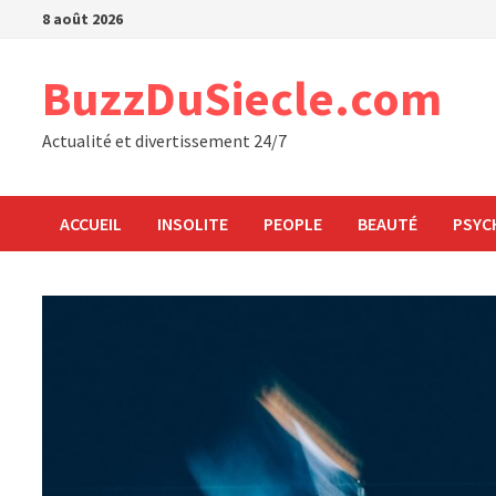
Passer
8 août 2026
au
contenu
BuzzDuSiecle.com
Actualité et divertissement 24/7
ACCUEIL
INSOLITE
PEOPLE
BEAUTÉ
PSYC