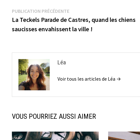
Navigation
Publication
PUBLICATION PRÉCÉDENTE
précédente :
La Teckels Parade de Castres, quand les chiens
de
saucisses envahissent la ville !
l’article
Léa
Voir tous les articles de Léa →
VOUS POURRIEZ AUSSI AIMER