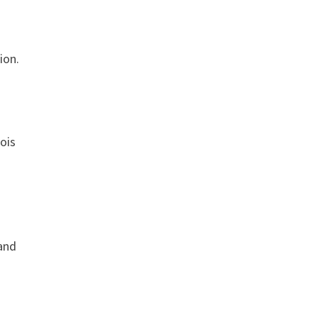
ion.
fois
n
rand