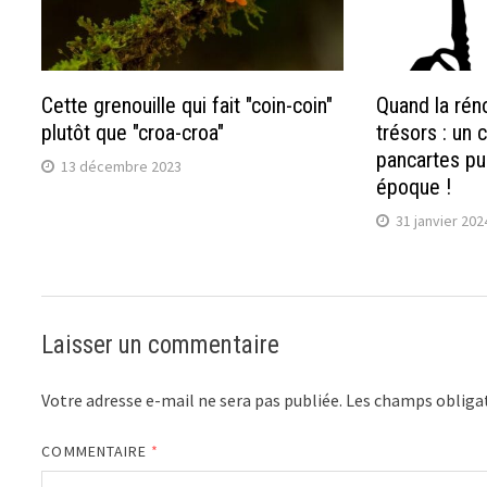
Cette grenouille qui fait "coin-coin"
Quand la rén
plutôt que "croa-croa"
trésors : un
pancartes pub
13 décembre 2023
époque !
31 janvier 202
Laisser un commentaire
Votre adresse e-mail ne sera pas publiée.
Les champs obligat
COMMENTAIRE
*