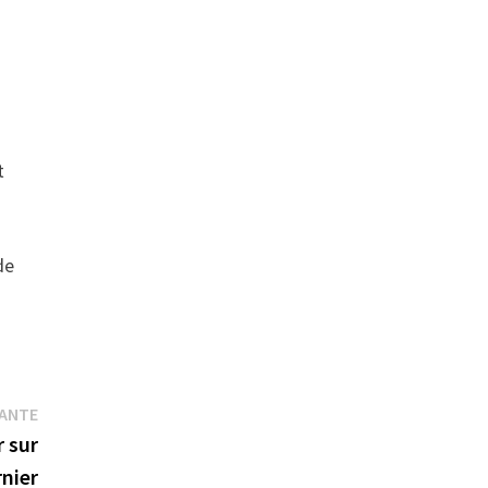
s
t
de
Publication
VANTE
suivante :
 sur
rnier