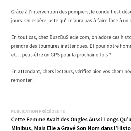
Grâce à l’intervention des pompiers, le conduit est dé
jours. On espère juste qu’il n’aura pas à faire face à u
En tout cas, chez BuzzDuSiecle.com, on adore ces histo
prendre des tournures inattendues. Et pour notre hom
et… peut-être un GPS pour la prochaine fois ?
En attendant, chers lecteurs, vérifiez bien vos cheminé
remonter !
Navigation
Publication
PUBLICATION PRÉCÉDENTE
précédente :
Cette Femme Avait des Ongles Aussi Longs Qu’
de
Minibus, Mais Elle a Gravé Son Nom dans l’Histo