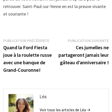
retrouver. Saint-Paul-sur-Yenne en est la preuve vivante
et souriante !
Navigation
Publication
P
PUBLICATION PRÉCÉDENTE
PUBLICATION SUIVANTE
précédente :
s
Quand la Ford Fiesta
Ces jumelles ne
de
joue à la roulette russe
partageront jamais leur
l’article
avec une banque de
gâteau d’anniversaire !
Grand-Couronne!
Léa
Voir tous les articles de Léa →