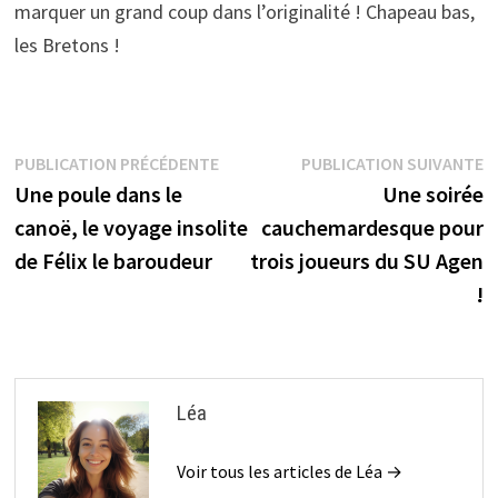
marquer un grand coup dans l’originalité ! Chapeau bas,
les Bretons !
Navigation
Publication
P
PUBLICATION PRÉCÉDENTE
PUBLICATION SUIVANTE
précédente :
s
Une poule dans le
Une soirée
de
canoë, le voyage insolite
cauchemardesque pour
l’article
de Félix le baroudeur
trois joueurs du SU Agen
!
Léa
Voir tous les articles de Léa →