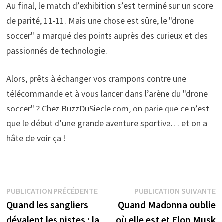
Au final, le match d’exhibition s’est terminé sur un score
de parité, 11-11. Mais une chose est sûre, le "drone
soccer" a marqué des points auprès des curieux et des
passionnés de technologie.
Alors, prêts à échanger vos crampons contre une
télécommande et à vous lancer dans l’arène du "drone
soccer" ? Chez BuzzDuSiecle.com, on parie que ce n’est
que le début d’une grande aventure sportive… et on a
hâte de voir ça !
Navigation
Publication
P
PUBLICATION PRÉCÉDENTE
PUBLICATION SUIVANTE
précédente :
s
Quand les sangliers
Quand Madonna oublie
de
dévalent les pistes : la
où elle est et Elon Musk