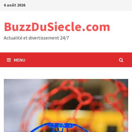
Passer
6 août 2026
au
contenu
BuzzDuSiecle.com
Actualité et divertissement 24/7
MENU